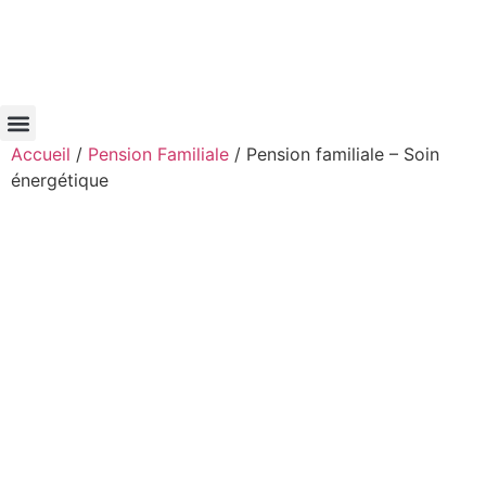
Vos solutions
Pension familiale pour animaux
Accueil
/
Pension Familiale
/ Pension familiale – Soin
énergétique