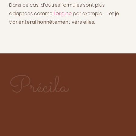
Dans ce cas, d’autres formules sont plus
adaptées comme
l’origine
par exemple — et
je
t’orienterai honnêtement vers elles.
Précila