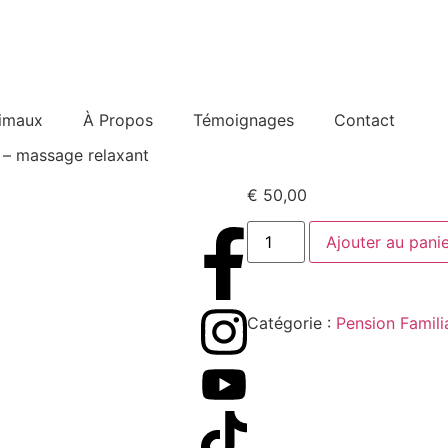
nimaux
À Propos
Témoignages
Contact
e – massage relaxant
€
50,00
Ajouter au pani
Catégorie :
Pension Famili